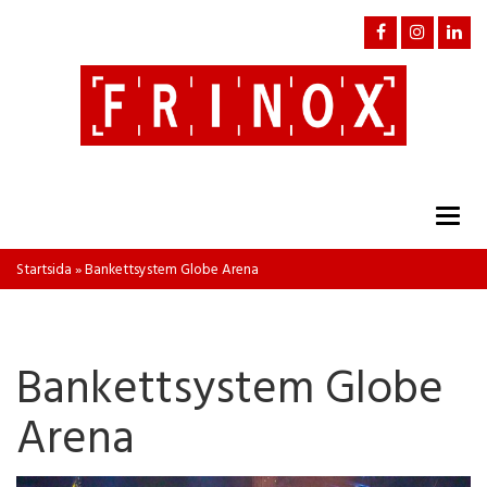
Togg
navig
Startsida
»
Bankettsystem Globe Arena
Bankettsystem Globe
Arena