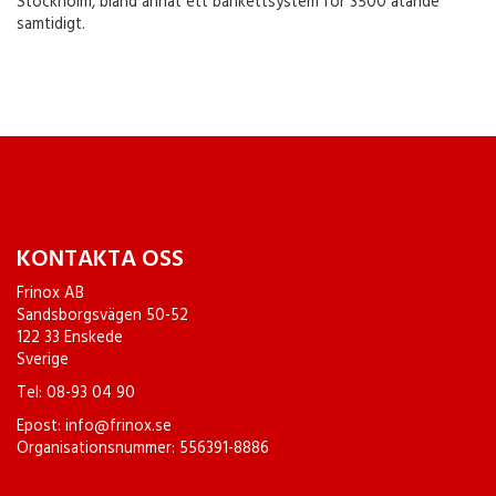
Stockholm, bland annat ett bankettsystem för 3500 ätande
samtidigt.
KONTAKTA OSS
Frinox AB
Sandsborgsvägen 50-52
122 33 Enskede
Sverige
Tel:
08-93 04 90
Epost:
info@frinox.se
Organisationsnummer: 556391-8886