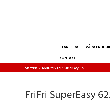
STARTSIDA
VÅRA PRODUK
KONTAKT
Startsida
»
Produkter
»
FriFri SuperEasy 622
FriFri SuperEasy 62