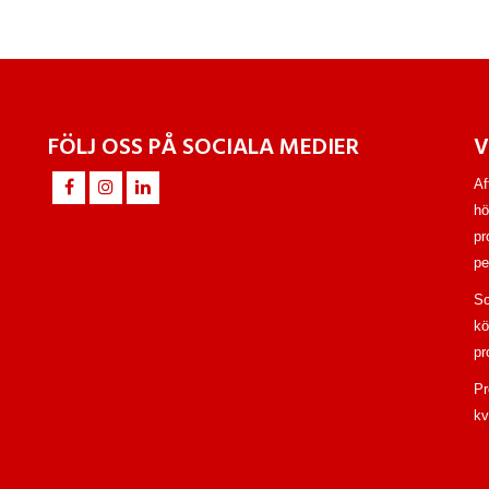
FÖLJ OSS PÅ SOCIALA MEDIER
V
Af
hö
pr
pe
So
kö
pr
Pr
kv