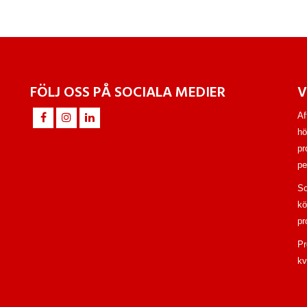
FÖLJ OSS PÅ SOCIALA MEDIER
V
Af
hö
pr
pe
So
kö
pr
Pr
kv