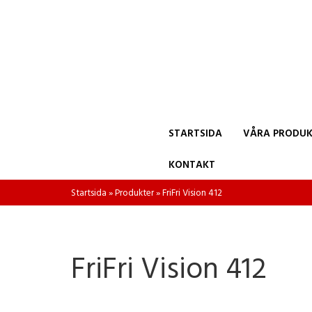
STARTSIDA
VÅRA PRODUK
KONTAKT
Startsida
»
Produkter
»
FriFri Vision 412
FriFri Vision 412